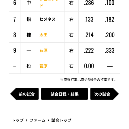
6
.286
.100
中
右
ド
7
.133
.182
指
右
ヒメネス
8
.214
.200
捕
右
太田
9
.222
.333
一
右
石原
–
0.00
—
投
右
菅原
※直近打率は直近5試合の打率です。
前の試合
試合日程・結果
次の試合
トップ
ファーム
試合トップ