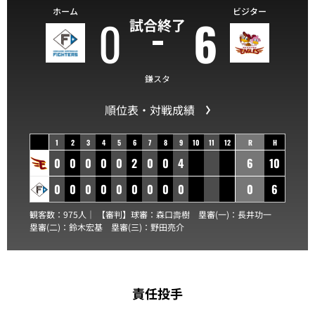
ホーム
ビジター
0
6
試合終了
鎌スタ
順位表・対戦成績
1
2
3
4
5
6
7
8
9
10
11
12
R
H
0
0
0
0
0
2
0
0
4
6
10
0
0
0
0
0
0
0
0
0
0
6
観客数：975人｜ 【審判】球審：
森口壽樹
塁審(一)：
長井功一
塁審(二)：
鈴木宏基
塁審(三)：
野田亮介
責任投手