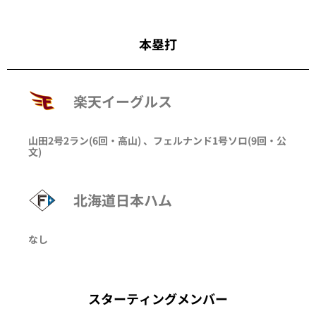
本塁打
楽天イーグルス
山田
2号2ラン
(6回・
高山
)
、
フェルナンド
1号ソロ
(9回・
公
文
)
北海道日本ハム
なし
スターティングメンバー