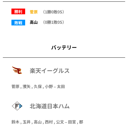
勝利
菅原
（1勝0敗0S）
高山
（0勝1敗0S）
敗戦
バッテリー
楽天イーグルス
菅原
, 濱矢 ,
久保
,
小野
–
太田
北海道日本ハム
鈴木
,
玉井
,
高山
,
西村
,
公文
–
田宮
,
郡