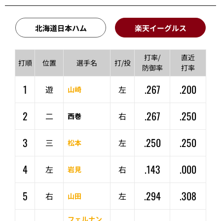
北海道日本ハム
楽天イーグルス
打率/
直近
打順
位置
選手名
打/投
防御率
打率
1
.267
.200
遊
左
山崎
2
.267
.250
二
右
西巻
3
.250
.250
三
左
松本
4
.143
.000
左
右
岩見
5
.294
.308
右
左
山田
フェルナン