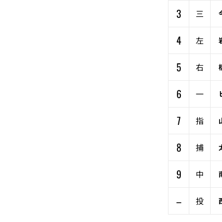
3
三
4
左
5
右
6
一
7
指
8
捕
9
中
–
投