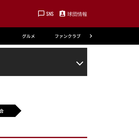
SNS
球団情報
楽天
グルメ
ファンクラブ
アカデミー
合