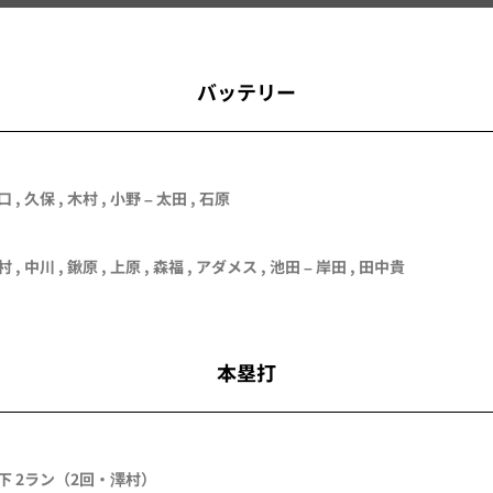
バッテリー
口
,
久保
,
木村
,
小野
–
太田
,
石原
村 , 中川 , 鍬原 , 上原 , 森福 , アダメス , 池田 – 岸田 , 田中貴
本塁打
下 2ラン（2回・澤村）