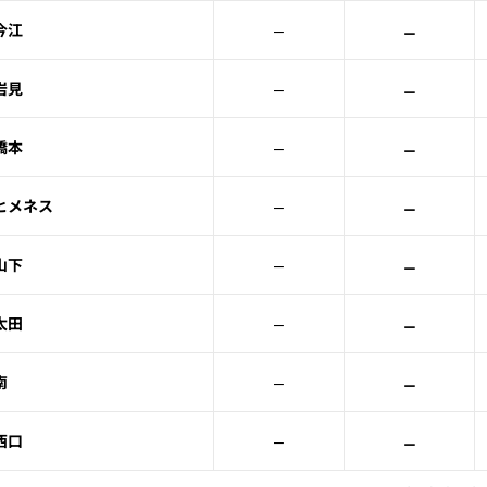
–
–
今江
–
–
岩見
–
–
橋本
–
–
ヒメネス
–
–
山下
–
–
太田
–
–
南
–
–
西口