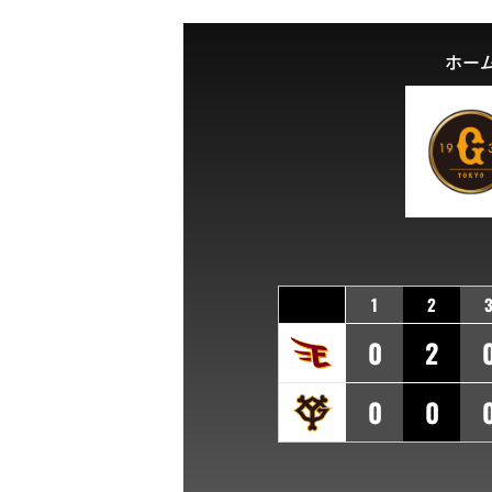
ホー
1
2
0
2
0
0