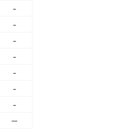
–
–
–
–
–
–
–
—