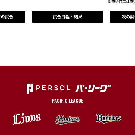
※直近打率は直
前の試合
試合日程・結果
次の試
PACIFIC LEAGUE