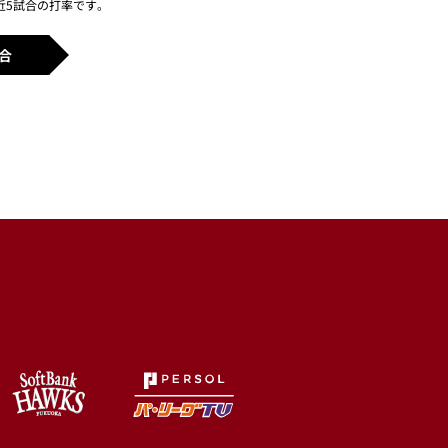
近5試合の打率です。
合