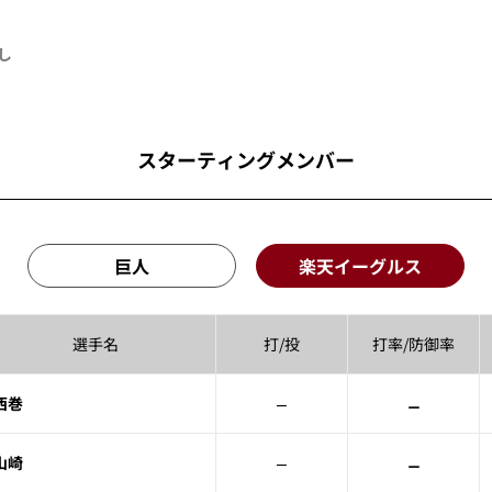
し
スターティングメンバー
巨人
楽天イーグルス
選手名
打/投
打率/
防御率
–
–
西巻
–
–
山崎