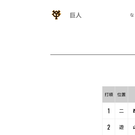
巨人
な
打順
位置
1
二
2
遊