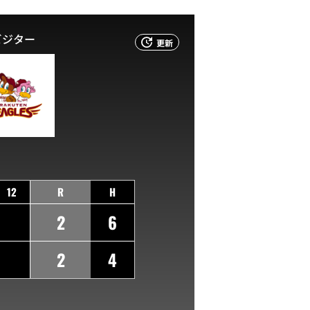
ビジター
更新
12
R
H
2
6
2
4