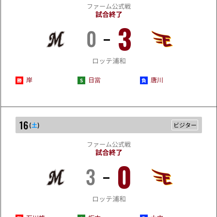
ファーム公式戦
試合終了
3
0
5/15
ロッテ浦和
岸
日當
唐川
16
(
土
)
ビジター
ファーム公式戦
試合終了
0
3
5/16
ロッテ浦和