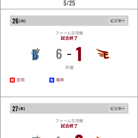
5/25
26
(
火
)
ビジター
ファーム交流戦
試合終了
1
6
5/26
平塚
庄司
坂井
27
(
水
)
ビジター
ファーム交流戦
試合終了