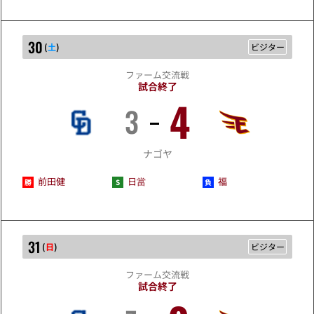
30
(
土
)
ビジター
ファーム交流戦
試合終了
4
3
5/30
ナゴヤ
前田健
日當
福
31
(
日
)
ビジター
ファーム交流戦
試合終了