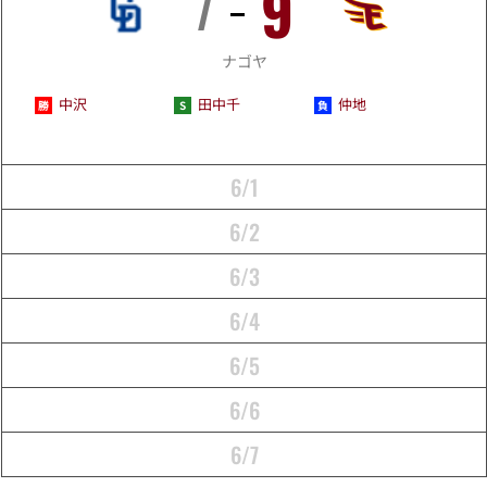
9
7
5/31
ナゴヤ
中沢
田中千
仲地
6/1
6/2
6/3
6/4
6/5
6/6
6/7