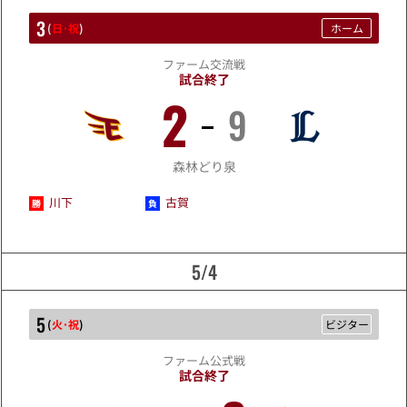
3
(
日･祝
)
ホーム
ファーム交流戦
試合終了
2
9
5/3
森林どり泉
川下
古賀
5/4
5
(
火･祝
)
ビジター
ファーム公式戦
試合終了