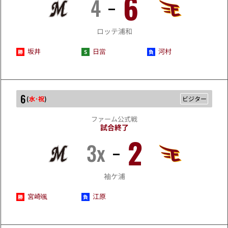
6
4
5/5
ロッテ浦和
坂井
日當
河村
6
(
水･祝
)
ビジター
ファーム公式戦
試合終了
2
3x
5/6
袖ケ浦
宮崎颯
江原