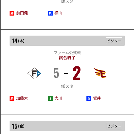
鎌スタ
前田健
横山
14
(
木
)
ビジター
ファーム公式戦
試合終了
2
5
5/14
鎌スタ
加藤大
大川
坂井
15
(
金
)
ビジター