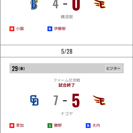
0
4
5/27
横須賀
小園
伊藤樹
5/28
29
(
金
)
ビジター
ファーム交流戦
試合終了
5
7
5/29
ナゴヤ
草加
勝野
大内