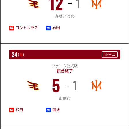
12
1
5/23
森林どり泉
コントレラス
石田
24
(
日
)
ホーム
ファーム公式戦
試合終了
5
1
5/24
山形市
松田
南波