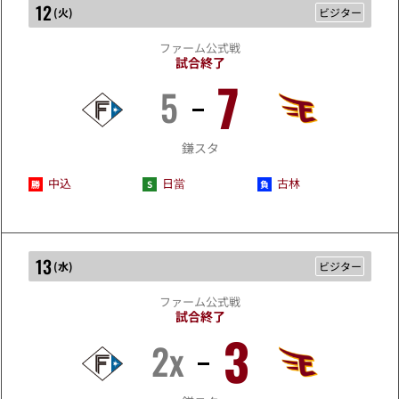
12
(
火
)
ビジター
ファーム公式戦
試合終了
7
5
5/12
鎌スタ
中込
日當
古林
13
(
水
)
ビジター
ファーム公式戦
試合終了
3
2x
5/13