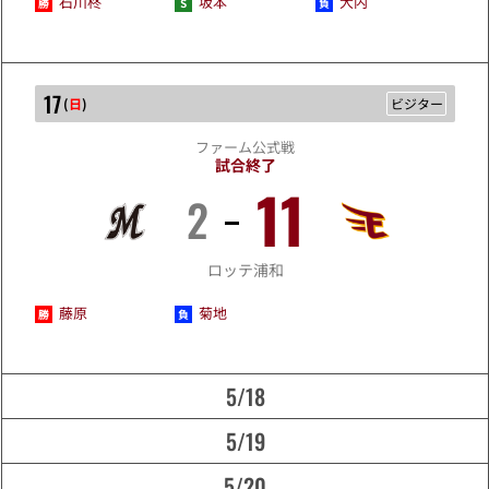
石川柊
坂本
大内
17
(
日
)
ビジター
ファーム公式戦
試合終了
11
2
5/17
ロッテ浦和
藤原
菊地
5/18
5/19
5/20