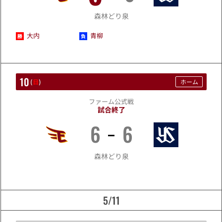
森林どり泉
大内
青柳
10
(
日
)
ホーム
ファーム公式戦
試合終了
6
6
5/10
森林どり泉
5/11