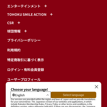
エンターテインメント
TOHOKU SMILE ACTION
CSR
球団情報
プライバシーポリシー
利用規約
特定商取引に基づく表示
ログイン・有料会員登録
ユーザープロフィール
会員情報引継ぎ
退会