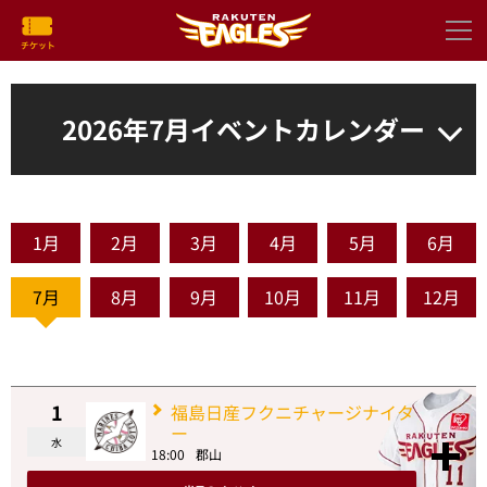
2026年7月イベントカレンダー
1月
2月
3月
4月
5月
6月
7月
8月
9月
10月
11月
12月
1
福島日産フクニチャージナイタ
ー
水
18:00
郡山