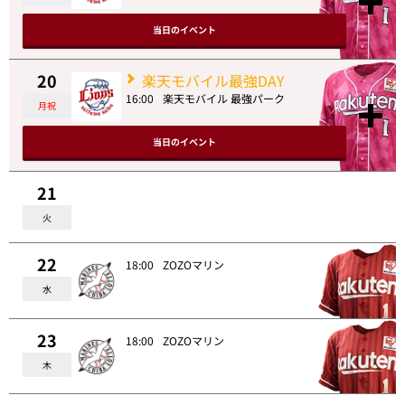
当日の
イベント
20
楽天モバイル最強DAY
16:00
楽天モバイル 最強パーク
月祝
当日の
イベント
21
火
22
18:00
ZOZOマリン
水
23
18:00
ZOZOマリン
木