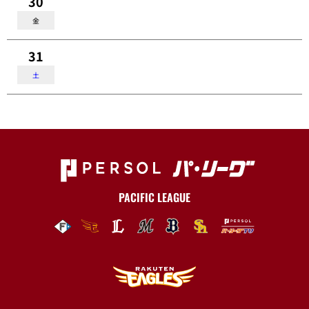
30
金
31
土
PACIFIC LEAGUE